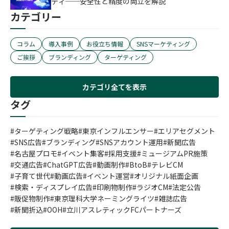
ティ──安全性と精度の両立を解説
カテゴリー
コラム
導入事例
お役立ち情報
SNSマーケティング
ご挨拶
ブランディング
ターゲティング
カテゴリ全てを表示
タグ
ターゲティング戦略
東京インフルエンサー
エリアセグメント
SNS広告
ブランディング
SNSアカウント運用
新聞広告
名古屋プロモ
イベント集客
採用支援
ミュージアムPR施策
交通広告
ChatGPT広告
動画制作
BtoB
テレビCM
子育て世代
動画広告
イベント運営
オリジナル紙面企画
検索・ディスプレイ広告
印刷物制作
ラジオCM
法定公告
販促物制作
東京理科大学ネーミングライツ
雑誌広告
新聞折込
OOH
立川アスレティックFCパートナーズ