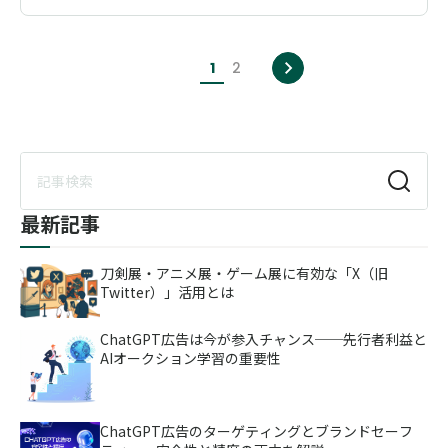
1
2
ページ目
ページ目
次へ
最新記事
刀剣展・アニメ展・ゲーム展に有効な「X（旧
Twitter）」活用とは
ChatGPT広告は今が参入チャンス──先行者利益と
AIオークション学習の重要性
ChatGPT広告のターゲティングとブランドセーフ