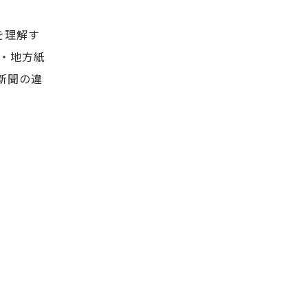
を理解す
・地方紙
新聞の違