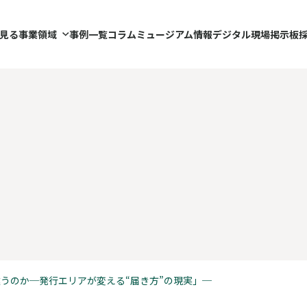
見る事業領域
事例一覧
コラム
ミュージアム情報
デジタル現場掲示板
うのか─発行エリアが変える“届き方”の現実」─