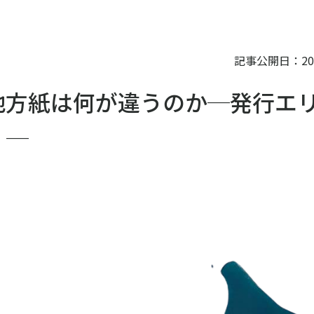
記事公開日：
20
地方紙は何が違うのか─発行エ
」─