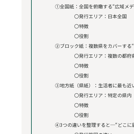
①全国紙：全国を俯瞰する“広域メデ
〇発行エリア：日本全国
〇特徴
〇役割
②ブロック紙：複数県をカバーする“
〇発行エリア：複数の都府
〇特徴
〇役割
③地方紙（県紙）：生活者に最も近い
〇発行エリア：特定の県内
〇特徴
〇役割
④3つの違いを整理すると─“どこに