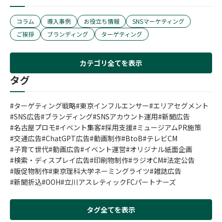
コラム
導入事例
お役立ち情報
SNSマーケティング
ご挨拶
ブランディング
ターゲティング
カテゴリ全てを表示
タグ
ターゲティング戦略
東京インフルエンサー
エリアセグメント
SNS広告
ブランディング
SNSアカウント運用
新聞広告
名古屋プロモ
イベント集客
採用支援
ミュージアムPR施策
交通広告
ChatGPT広告
動画制作
BtoB
テレビCM
子育て世代
動画広告
イベント運営
オリジナル紙面企画
検索・ディスプレイ広告
印刷物制作
ラジオCM
法定公告
販促物制作
東京理科大学ネーミングライツ
雑誌広告
新聞折込
OOH
立川アスレティックFCパートナーズ
タグ全てを表示